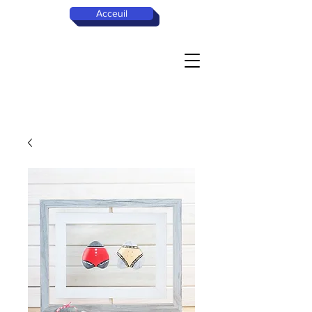
Acceuil
Rendez-vous
dès la rentrée
sur les
réseaux
sociaux !