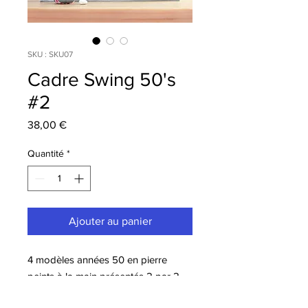
SKU : SKU07
Cadre Swing 50's
#2
Prix
38,00 €
Quantité
*
Ajouter au panier
4 modèles années 50 en pierre
peints à la main présentés 2 par 2
dans un cadre rotatif à poser