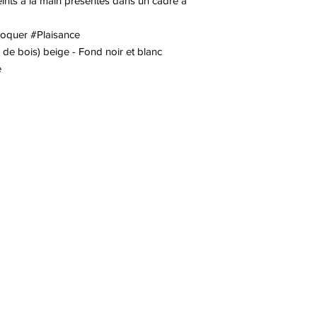
ints à la main présentés dans un cadre à
oquer #Plaisance
de bois) beige - Fond noir et blanc
e