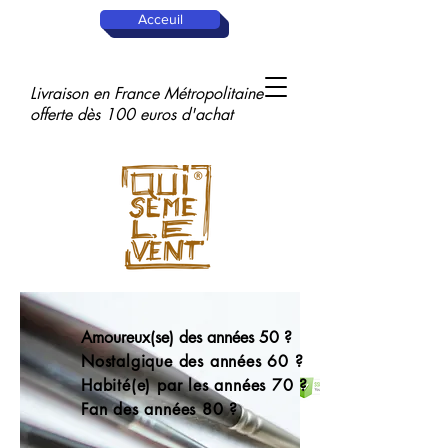
Acceuil
Livraison en France Métropolitaine
offerte dès 100 euros d'achat
Rendez-vous
dès la rentrée
sur les
réseaux
sociaux !
Connexion
Amoureux(se) des années 50 ?
Nostalgique des années 60 ?
Habité(e) par les années 70 ?
Fan des années 80 ?