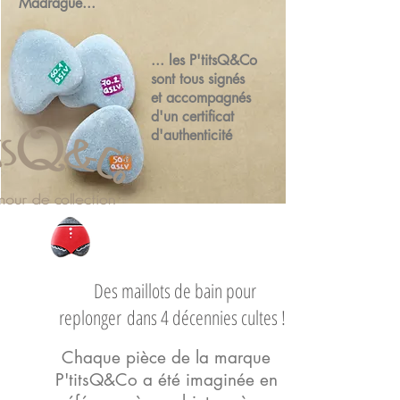
Madrague...
... les P'titsQ&Co
sont tous signés
et accompagnés
d'un certificat
d'authenticité
Des maillots de bain pour
replonger
dans 4 décennies cultes !
Chaque pièce de la marque
P'titsQ&Co a été imaginée en